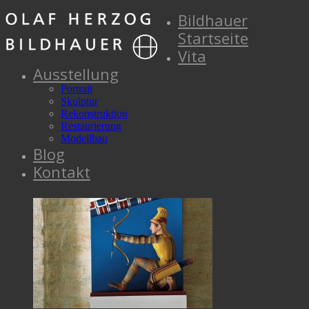
Bildhauer
Startseite
Vita
Ausstellung
Portrait
Skulptur
Rekonstruktion
Restaurierung
Modellbau
Blog
Kontakt