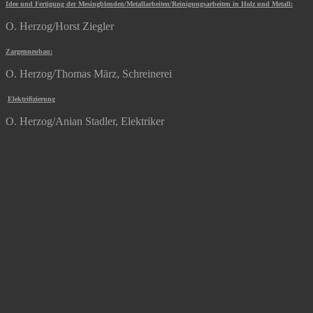
Idee und Fertigung der Mesingblenden/Metallarbeiten/Reinigungsarbeiten in Holz und Metall:
O. Herzog/Horst Ziegler
Zargenneubau:
O. Herzog/Thomas März, Schreinerei
Elektrifizierung
O. Herzog/Anian Stadler, Elektriker