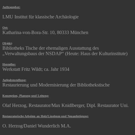
Auftraggeber:
LMU Institut für klassische Archäologie
Ort:
Katharina-von-Bora-Str. 10, 80333 München
Objekt
:
Bibliotheks Tische der ehemaligen Ausstattung des
„Verwaltungsbaus der NSDAP“ (Heute: Haus der Kulturinstitute)
Hersteller:
Werkstatt Fritz Wildt; ca. Jahr 1934
Aufgabenstellung:
Restaurierung und Modernisierung der Bibliothekstische
Konzeption, Planung und Leitung:
Olaf Herzog, Restaurator/Max Knidlberger, Dipl. Restaurator Uni.
Restauratorische Arbeiten an Holz/Linoleum und Neuanfertigung:
O. Herzog/Daniel Wunderlich M.A.