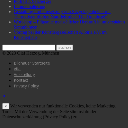
Portrait J. Salzberger
Lampenhalterung
Gestaltung und Umsetzung von Sitzgelegenheiten mit
Tiermotiven für den Naturlehrpfad “Die Drahtinsel”
Workshop – Präparate menschlicher Herkunft in universitären
Sammlungen
Vortrag bei der Künstlergesellschaft Allotria e.V. im
Künstlerhaus
© 2023 Olaf Herzog, München
Bildhauer Startseite
Vita
Ausstellung
Kontakt
Privacy Policy
Wir verwenden nur funktionalle Cookies, keine Marketing
×
Tools. Mit der Verwendung der Seite stimmst du der
Datenschutzerklärung (Privacy Policy) zu.