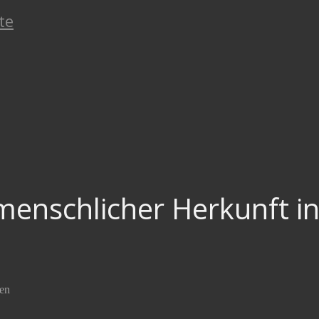
te
enschlicher Herkunft in
en