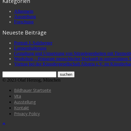
Kategorien
Allgemein
Ausstellung
Forschung
Neueste Beiträge
Portrait J. Salzberger
Lampenhalterung
Gestaltung und Umsetzung von Sitzgelegenheiten mit Tiermotiv
Workshop – Präparate menschlicher Herkunft in universitäre
Vortrag bei der Künstlergesellschaft Allotria e.V. im Künstlerha
© 2023 Olaf Herzog, München
Bildhauer Startseite
Vita
Ausstellung
Kontakt
Privacy Policy