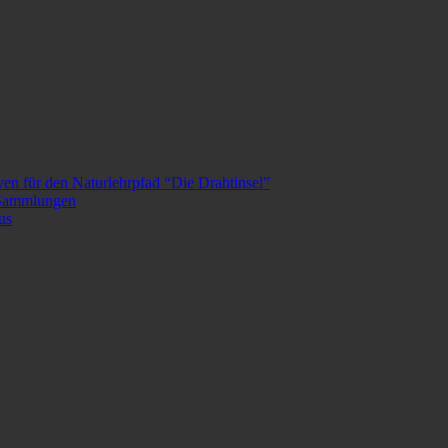
en für den Naturlehrpfad “Die Drahtinsel”
n Sammlungen
us