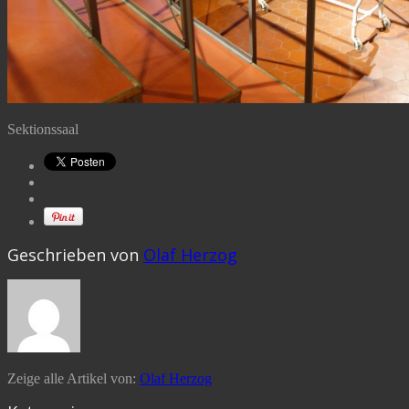
Sektionssaal
Geschrieben von
Olaf Herzog
Zeige alle Artikel von:
Olaf Herzog