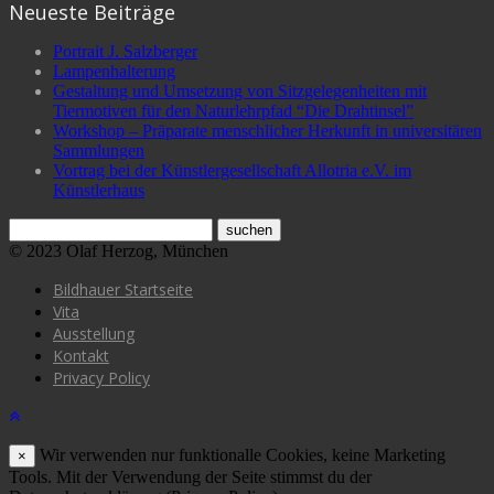
Neueste Beiträge
Portrait J. Salzberger
Lampenhalterung
Gestaltung und Umsetzung von Sitzgelegenheiten mit
Tiermotiven für den Naturlehrpfad “Die Drahtinsel”
Workshop – Präparate menschlicher Herkunft in universitären
Sammlungen
Vortrag bei der Künstlergesellschaft Allotria e.V. im
Künstlerhaus
© 2023 Olaf Herzog, München
Bildhauer Startseite
Vita
Ausstellung
Kontakt
Privacy Policy
Wir verwenden nur funktionalle Cookies, keine Marketing
×
Tools. Mit der Verwendung der Seite stimmst du der