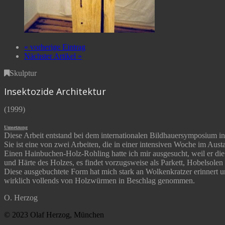
« vorherige Eintrag
Nächster Artikel »
Skulptur
Insektozide Architektur
(1999)
Umsetzung
Diese Arbeit entstand bei dem internationalen Bildhauersymposium in
Sie ist eine von zwei Arbeiten, die in einer intensiven Woche im Aus
Einen Hainbuchen-Holz-Rohling hatte ich mir ausgesucht, weil er di
und Härte des Holzes, es findet vorzugsweise als Parkett, Hobelso
Diese ausgebuchtete Form hat mich stark an Wolkenkratzer erinnert u
wirklich vollends von Holzwürmen in Beschlag genommen.
O. Herzog
© 2023 Olaf Herzog, München